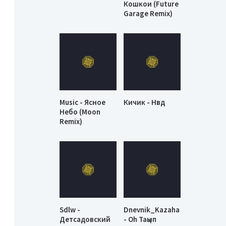
Кошкои (Future
Garage Remix)
Music - Ясное
Кичик - Нвд
Небо (Moon
Remix)
Sdlw -
Dnevnik_Kazaha
Детсадовский
- Oh Таңып