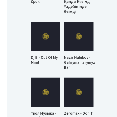
Срок
Қанды Көзімді
Үздейімінде
Өзімді
Dj B - Out Of My
Nazir Habibov -
Mind
Gahrymanlarymyz
Bar
Твоя Музыка -
Zeromax - Don T