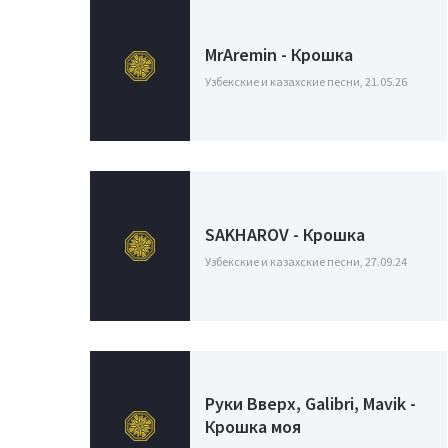
MrAremin - Крошка
Узбекские и казахские песни, 21.05.26
SAKHAROV - Крошка
Узбекские и казахские песни, 27.09.24
Руки Вверх, Galibri, Mavik -
Крошка моя