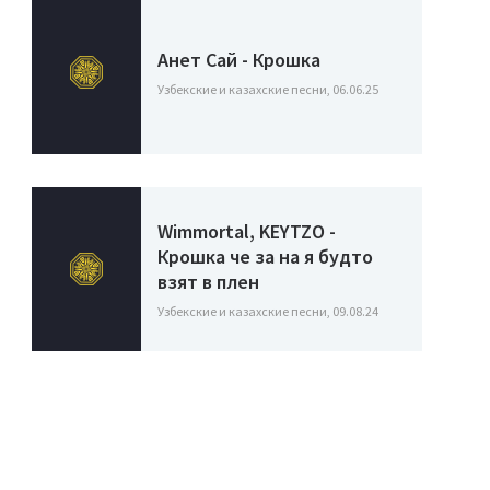
Анет Сай - Крошка
Узбекские и казахские песни, 06.06.25
Wimmortal, KEYTZO -
Крошка че за на я будто
взят в плен
Узбекские и казахские песни, 09.08.24