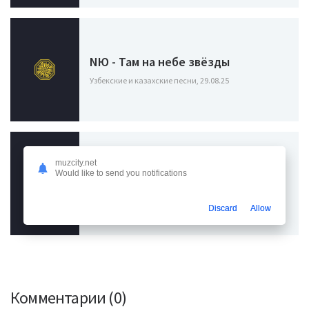
NЮ - Там на небе звёзды
Узбекские и казахские песни, 29.08.25
muzcity.net
Мичелз - Такие девушки как
Would like to send you notifications
звезды (кавер)
Узбекские и казахские песни, 01.05.24
Discard
Allow
Комментарии (0)