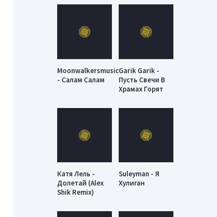
Moonwalkersmusic
Garik Garik -
- Салам Салам
Пусть Свечи В
Храмах Горят
Катя Лель -
Suleyman - Я
Долетай (Alex
Хулиган
Shik Remix)