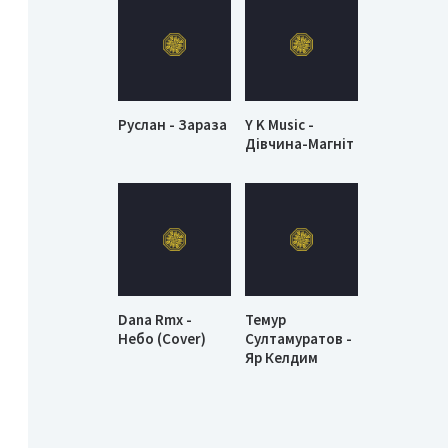
Руслан - Зараза
Y K Music -
Дівчина-Магніт
Dana Rmx -
Темур
Небо (Cover)
Султамуратов -
Яр Келдим