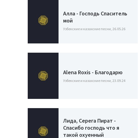
Алла - Господь Спаситель
мой
Узбекские и казахские песни, 26.05.26
Alena Roxis - Благодарю
Узбекские и казахские песни, 23.09.24
Лида, Серега Пират -
Спасибо господь что я
такой охуенный