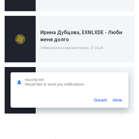
Ирина Дубцова, EXNLXDE - Люби
меня долго
Узбекские и казахские песни, 17.10.24
muzcity.net
Would like to send you notifications
ROMANOV PRODUCTION - НИЩИЙ
Узбекские и казахские песни, 12.07.24
Discard
Allow