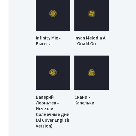
Infinity Mix -
Inyan Melodia Ai
Высота
- Она И Он
Валерий
Скани -
Леоньтев -
Капельки
Исчезли
Солнечные Дни
(Ai Cover English
Version)