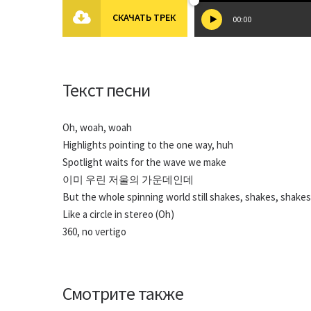
СКАЧАТЬ ТРЕК
00:00
Текст песни
Oh, woah, woah
Highlights pointing to the one way, huh
Spotlight waits for the wave we make
이미 우린 저울의 가운데인데
But the whole spinning world still shakes, shakes, shakes
Like a circle in stereo (Oh)
360, no vertigo
Смотрите также