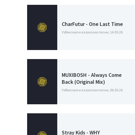
CharFutur - One Last Time
Узбекские и казахские песни, 14.05.26
MUXIBOSH - Always Come
Back (Original Mix)
Узбекские и казахские песни, 06.05.26
Stray Kids - WHY