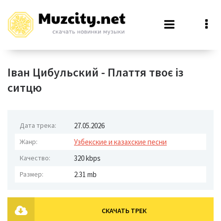
Іван Цибульский - Плаття твоє із
ситцю
Дата трека:
27.05.2026
Жанр:
Узбекские и казахские песни
Качество:
320 kbps
Размер:
2.31 mb
СКАЧАТЬ ТРЕК