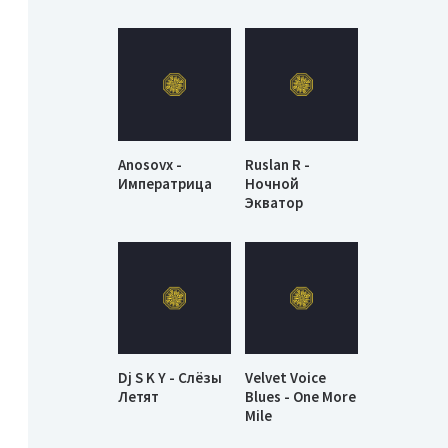
Anosovx -
Ruslan R -
Императрица
Ночной
Экватор
Dj S K Y - Слёзы
Velvet Voice
Летят
Blues - One More
Mile