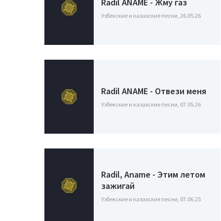
Radil ANAME - Жму газ
Узбекские и казахские песни, 26.05.26
Radil ANAME - Отвези меня
Узбекские и казахские песни, 07.05.26
Radil, Aname - Этим летом
зажигай
Узбекские и казахские песни, 07.06.25