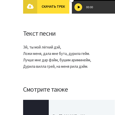
СКАЧАТЬ ТРЕК
00:00
Текст песни
Эй, ты мой лёгкий дэй,
Ложи меня, дала мне бута, дурила гейм.
Лучше мне дар фэйм, бушим ариминейм,
Дурила вилла грей, на меня рила дэйм.
Смотрите также