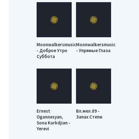
Moonwalkersmusic
Moonwalkersmusic
- Доброе Утро
- Упрямые Глаза
Суббота
Ernest
Вл.мел.89 -
Ogannesyan,
Запах Степи
Sona Kurkdjian -
Yerevi