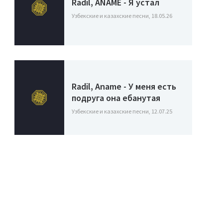
Radil, ANAME - Я устал
Узбекские и казахские песни, 18.05.26
Radil, Aname - У меня есть
подруга она ебанутая
Узбекские и казахские песни, 12.07.25