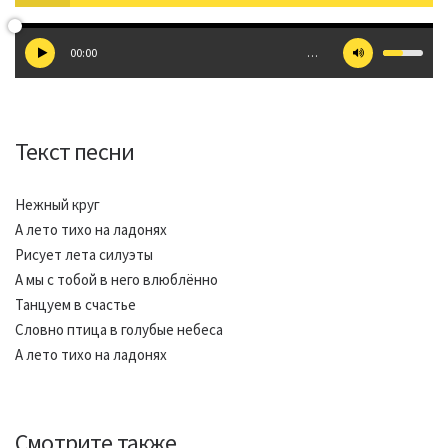
00:00
…
Текст песни
Нежный круг
А лето тихо на ладонях
Рисует лета силуэты
А мы с тобой в него влюблённо
Танцуем в счастье
Словно птица в голубые небеса
А лето тихо на ладонях
Смотрите также