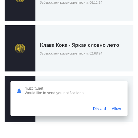
Узбекские и казахские песни, 06.12.24
Клава Кока - Яркая словно лето
Узбекские и казахские песни, 02.08.24
Анивар - Наступит лето лето лето
muzcity.net
Would like to send you notifications
(Speed up)
Узбекские и казахские песни / Популярные песни из
Discard
Allow
тик тока, 29.02.24