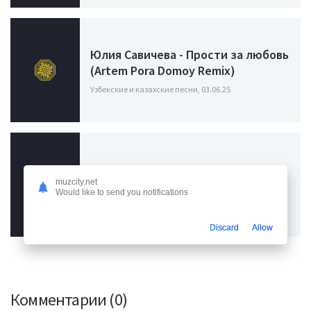
Юлия Савичева - Прости за любовь
(Artem Pora Domoy Remix)
Узбекские и казахские песни, 03.06.25
Тайпан, IL'GIZ - Любовь остыла
muzcity.net
Would like to send you notifications
Узбекские и казахские песни, 18.01.24
Discard
Allow
Комментарии (0)