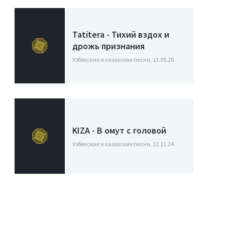
Tatitera - Тихий вздох и
дрожь признания
Узбекские и казахские песни, 13.05.26
KIZA - В омут с головой
Узбекские и казахские песни, 12.11.24