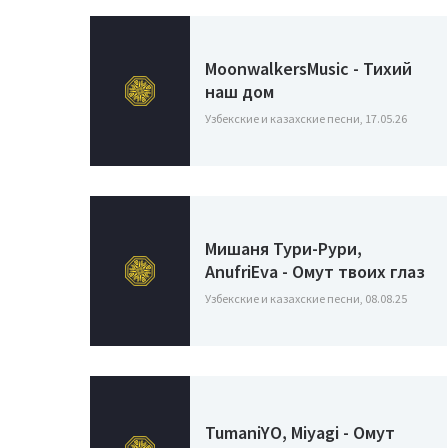
MoonwalkersMusic - Тихий
наш дом
Узбекские и казахские песни, 17.05.26
Мишаня Тури-Рури,
AnufriEva - Омут твоих глаз
Узбекские и казахские песни, 08.08.25
TumaniYO, Miyagi - Омут