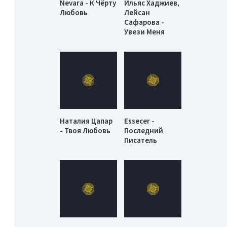
Nevara - К Чёрту
Ильяс Хаджиев,
Любовь
Лейсан
Сафарова -
Увези Меня
Наталия Цапар
Essecer -
- Твоя Любовь
Последний
Писатель