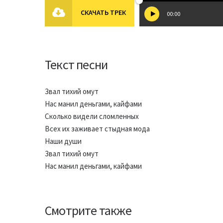
СКАЧАТЬ ТРЕК
00:00
Текст песни
Звал тихий омут
Нас манил деньгами, кайфами
Сколько видели сломленных
Всех их заживает стыдная мода
Наши души
Звал тихий омут
Нас манил деньгами, кайфами
Смотрите также