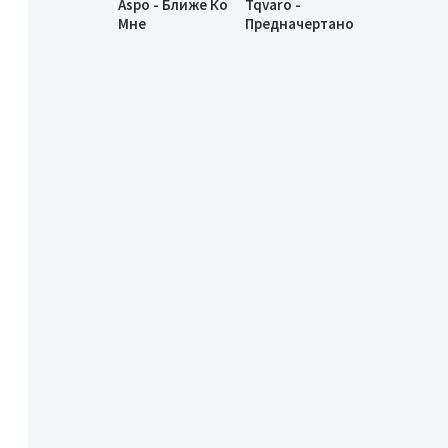
Aspo - Ближе Ко
Tqvaro -
Мне
Предначертано