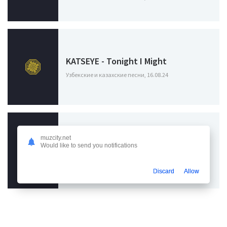
KATSEYE - Tonight I Might
Узбекские и казахские песни, 16.08.24
Лада Дэнс - Baby tonight я baby
muzcity.net
Would like to send you notifications
tonight
Узбекские и казахские песни, 22.03.24
Discard
Allow