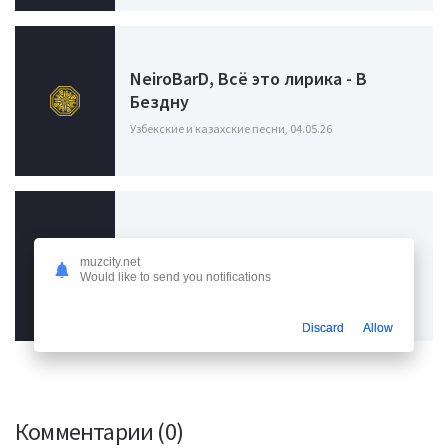
NeiroBarD, Всё это лирика - В
Бездну
Узбекские и казахские песни, 04.05.26
EA AI - Заграница (Cover)
muzcity.net
Would like to send you notifications
Узбекские и казахские песни, 17.12.25
Discard
Allow
Комментарии (0)