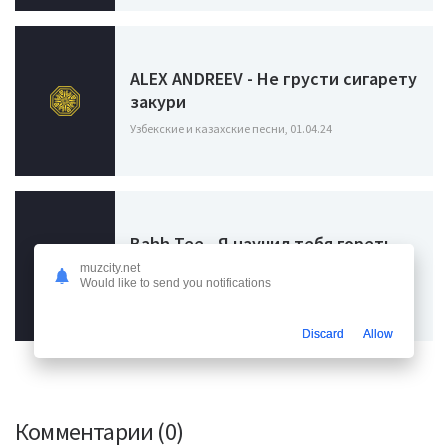
ALEX ANDREEV - Не грусти сигарету
закури
Узбекские и казахские песни, 01.04.24
Bahh Tee - Я научил тебя гореть
ты сожгла мне крылья
muzcity.net
Would like to send you notifications
Узбекские и казахские песни, 30.03.24
Discard
Allow
Комментарии (0)