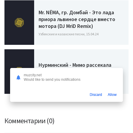
Mr. NЁMA, гр. Домбай - Это лада
приора львиное сердце вместо
мотора (DJ MriD Remix)
Узбекские и казахские песни, 15.04.24
Нурминский - Мимо рассекала
Лада
muzcity.net
Узбекские и казахские песни, 05.04.24
Would like to send you notifications
Discard
Allow
Комментарии (0)