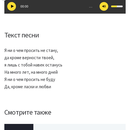
00:00
…
Текст песни
Я ни о чем просить не стану,
да кроме верности твоей,
я лишь с тобой навек останусь
На много лет, на много дней
Я ни о чем просить не буду
Да, кроме ласки и любви
Смотрите также