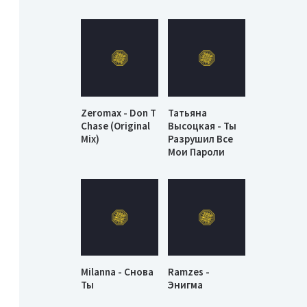
Zeromax - Don T
Татьяна
Chase (Original
Высоцкая - Ты
Mix)
Разрушил Все
Мои Пароли
Milanna - Снова
Ramzes -
Ты
Энигма