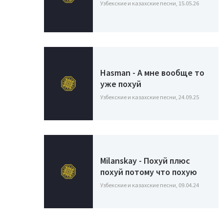
Узбекские и казахские песни, 15.05.26
Hasman - А мне вообще то
уже похуй
Узбекские и казахские песни, 24.09.25
Milanskay - Похуй плюс
похуй потому что похую
Узбекские и казахские песни, 09.04.24