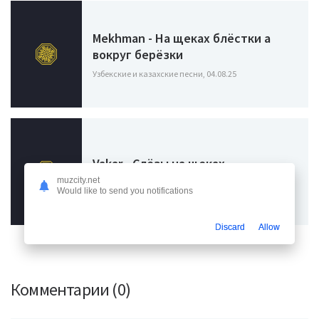
Mekhman - На щеках блёстки а
вокруг берёзки
Узбекские и казахские песни, 04.08.25
Vakar - Слёзы на щеках
muzcity.net
Узбекские и казахские песни, 20.10.24
Would like to send you notifications
Discard
Allow
Комментарии (0)