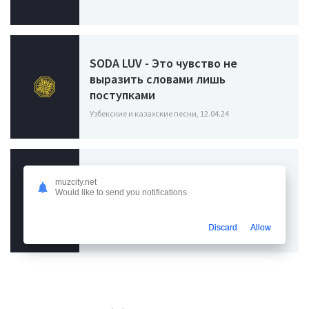
SODA LUV - Это чувство не
выразить словами лишь
поступками
Узбекские и казахские песни, 12.04.24
muzcity.net
Ани Лорак - Танцы
Would like to send you notifications
Узбекские и казахские песни, 22.03.24
Discard
Allow