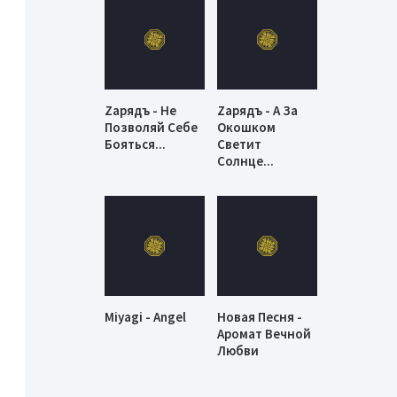
Zарядъ - Не
Zарядъ - А За
Позволяй Себе
Окошком
Бояться...
Светит
Солнце...
Miyagi - Angel
Новая Песня -
Аромат Вечной
Любви