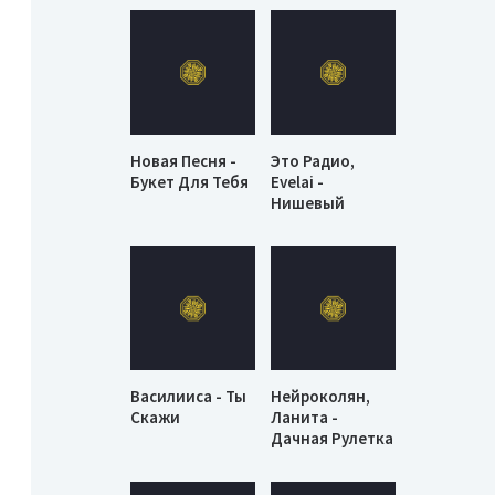
Новая Песня -
Это Радио,
Букет Для Тебя
Evelai -
Нишевый
Василииса - Ты
Нейроколян,
Скажи
Ланита -
Дачная Рулетка