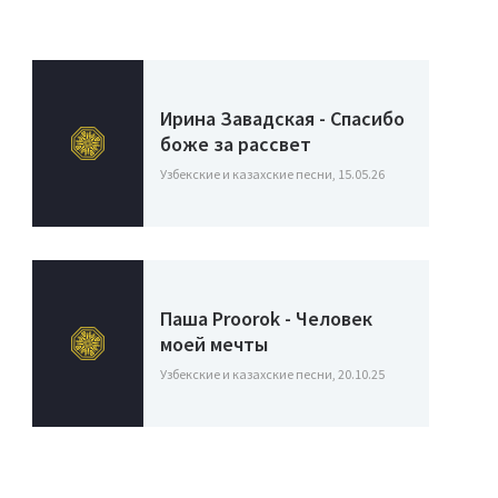
Ирина Завадская - Спасибо
боже за рассвет
Узбекские и казахские песни, 15.05.26
Паша Proorok - Человек
моей мечты
Узбекские и казахские песни, 20.10.25