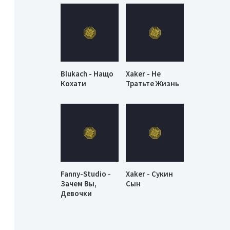
Blukach - Нащо
Xaker - Не
Кохати
Тратьте Жизнь
Fanny-Studio -
Xaker - Сукин
Зачем Вы,
Сын
Девочки