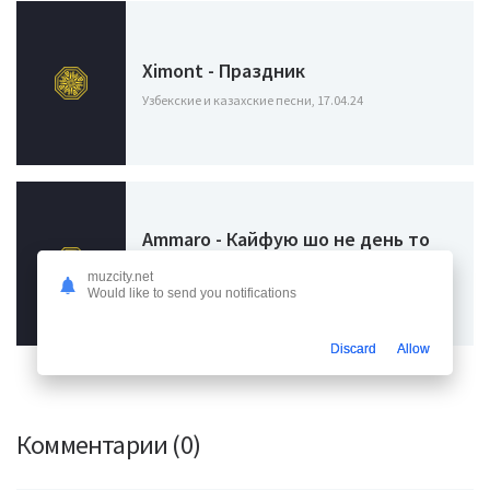
Ximont - Праздник
Узбекские и казахские песни, 17.04.24
Ammaro - Кайфую шо не день то
праздник блатую
muzcity.net
Узбекские и казахские песни, 12.02.24
Would like to send you notifications
Discard
Allow
Комментарии (0)