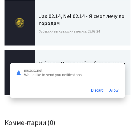
Jax 02.14, Nel 02.14 - Я смог лечу по
городам
Узбекские и казахские песни, 05.07.24
Scirena - Мама твой ребенок смог и
сможет все сам
muzcity.net
Would like to send you notifications
Узбекские и казахские песни / Песни про маму,
12.02.24
Discard
Allow
Комментарии (0)