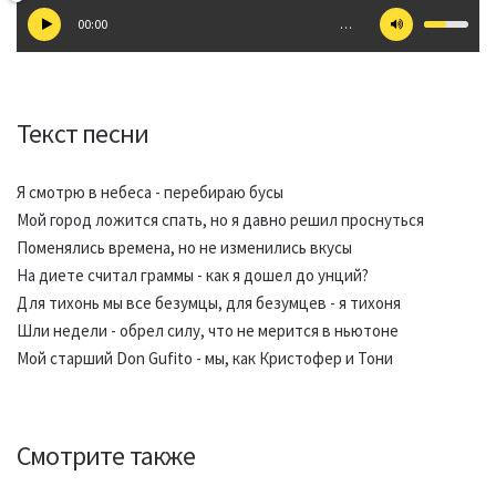
00:00
…
Текст песни
Я смотрю в небеса - перебираю бусы
Мой город ложится спать, но я давно решил проснуться
Поменялись времена, но не изменились вкусы
На диете считал граммы - как я дошел до унций?
Для тихонь мы все безумцы, для безумцев - я тихоня
Шли недели - обрел силу, что не мерится в ньютоне
Мой старший Don Gufito - мы, как Кристофер и Тони
Смотрите также