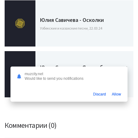
Юлия Савичева - Осколки
Узбекские и казахские песни, 22.03.24
Юлия Савичева - Я хочу быть с тем
кто мне небо в алмазах
muzcity.net
Would like to send you notifications
Узбекские и казахские песни, 11.02.24
Discard
Allow
Комментарии (0)