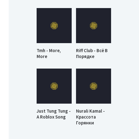
Tmh - More,
Riff Club - Всё В
More
Порядке
Just Tung Tung -
Nurali Kamal -
A Roblox Song
Крассота
Горянки