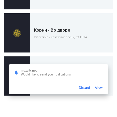
Корни - Во дворе
Узбекские и казахские песни, 09.11.24
V1Ncent, Ай-Q - А мы друг другу
muzcity.net
Would like to send you notifications
кто с тобой
Узбекские и казахские песни, 02.07.24
Discard
Allow