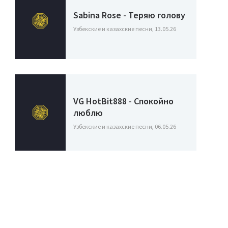
Sabina Rose - Теряю голову
Узбекские и казахские песни, 13.05.26
VG HotBit888 - Спокойно
люблю
Узбекские и казахские песни, 06.05.26