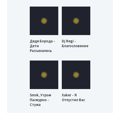
Дядя Борода -
Dj Regi -
Дети
Благословение
Разъехались
Smvk, Утром
Xaker - Я
Пасмурно -
Отпустил Вас
Стужа