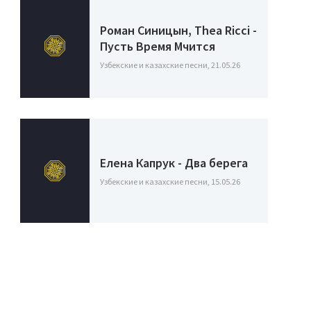
Роман Синицын, Thea Ricci -
Пусть Время Мчится
Узбекские и казахские песни, 21.05.26
Елена Капрук - Два берега
Узбекские и казахские песни, 15.05.26