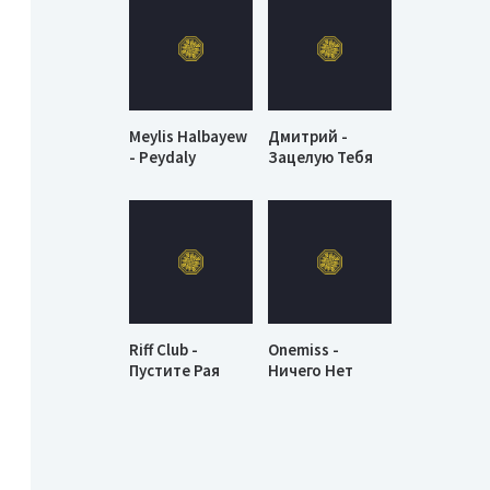
Meylis Halbayew
Дмитрий -
- Peydaly
Зацелую Тебя
Riff Club -
Onemiss -
Пустите Рая
Ничего Нет