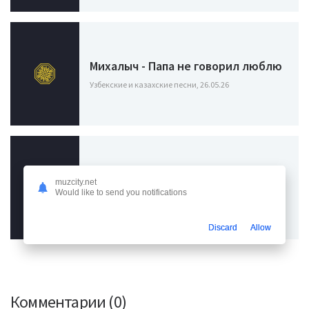
Михалыч - Папа не говорил люблю
Узбекские и казахские песни, 26.05.26
Сергей Жуков, Энджел Жуков -
muzcity.net
Мужички
Would like to send you notifications
Узбекские и казахские песни, 30.05.25
Discard
Allow
Комментарии (0)