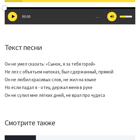
00:00
…
Текст песни
Он не умел сказать: «Сынок, я за тебя горой»
Не лез с объятьем напоказ, был сдержанный, прямой
Он не любил красивых слов, не жил на языке
Но если падал я - отец держал меня в руке
Он не сулил мне лёгких дней, не врал про чудеса
Смотрите также