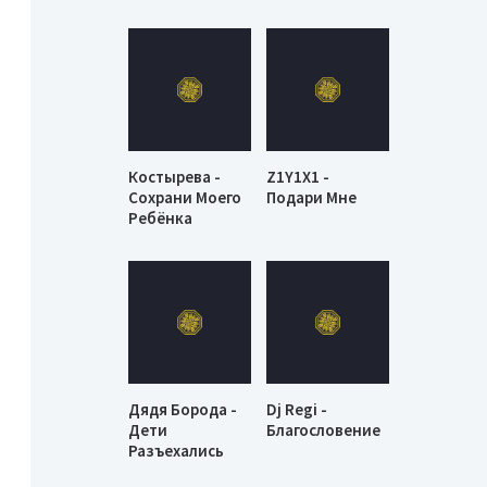
Костырева -
Z1Y1X1 -
Сохрани Моего
Подари Мне
Ребёнка
Дядя Борода -
Dj Regi -
Дети
Благословение
Разъехались