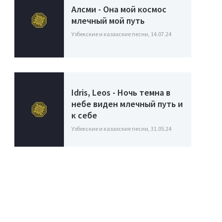
Алсми - Она мой космос
млечный мой путь
Узбекские и казахские песни, 14.07.24
Idris, Leos - Ночь темна в
небе виден млечный путь и
к себе
Узбекские и казахские песни, 31.05.24