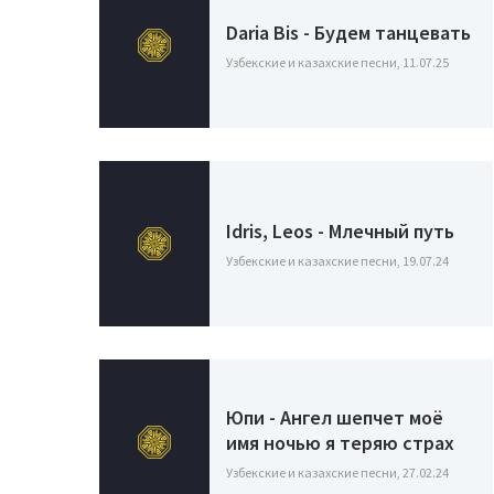
Daria Bis - Будем танцевать
Узбекские и казахские песни, 11.07.25
Idris, Leos - Млечный путь
Узбекские и казахские песни, 19.07.24
Юпи - Ангел шепчет моё
имя ночью я теряю страх
Узбекские и казахские песни, 27.02.24