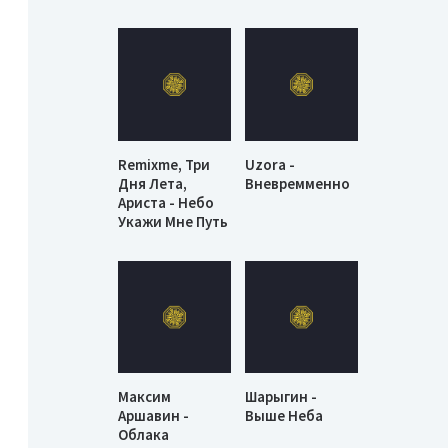
Remixme, Три
Uzora -
Дня Лета,
Вневремменно
Ариста - Небо
Укажи Мне Путь
Максим
Шарыгин -
Аршавин -
Выше Неба
Облака