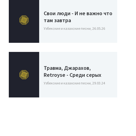
Свои люди - И не важно что
там завтра
Узбекские и казахские песни, 26.05.26
Травма, Джарахов,
Retroyse - Среди серых
Узбекские и казахские песни, 29.03.24