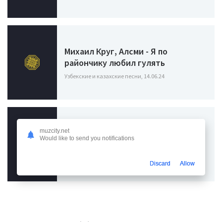
Михаил Круг, Алсми - Я по
райончику любил гулять
Узбекские и казахские песни, 14.06.24
Элвин Грей, Тайпан, IL’GIZ - Я так
muzcity.net
Would like to send you notifications
любил
Узбекские и казахские песни, 20.02.24
Discard
Allow