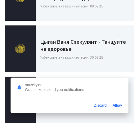
Узбекские и казахские песни, 08.09.25
Цыган Ваня Спекулянт - Танцуйте
на здоровье
Узбекские и казахские песни, 30.08.25
muzcity.net
Would like to send you notifications
Инстасамка - Выйти замуж не
напасть (Шоу Конфетка 2 сезон)
Discard
Allow
Узбекские и казахские песни / Instasamka, 26.02.24