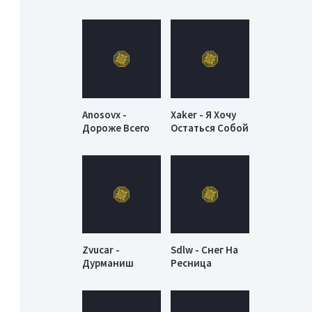
Anosovx -
Xaker - Я Хочу
Дороже Всего
Остаться Собой
Zvucar -
Sdlw - Снег На
Дурманиш
Ресница