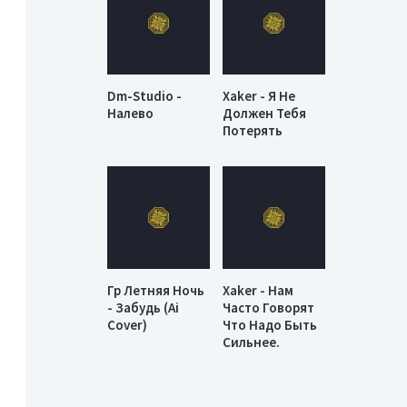
Dm-Studio -
Xaker - Я Не
Налево
Должен Тебя
Потерять
Гр Летняя Ночь
Xaker - Нам
- Забудь (Ai
Часто Говорят
Cover)
Что Надо Быть
Сильнее.