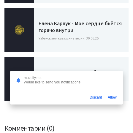
Елена Карпук - Мое сердце бьётся
горячо внутри
Узбекские и казахские песни, 30.06.25
Mary Gu - Я оставлю тебя там же
где когда то встретила
muzcity.net
Would like to send you notifications
Узбекские и казахские песни, 16.02.24
Discard
Allow
Комментарии (0)