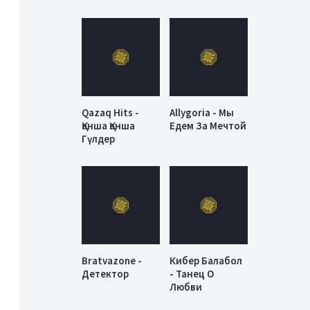
Qazaq Hits -
Allygoria - Мы
Қанша Қанша
Едем За Мечтой
Гүлдер
Bratvazone -
Кибер Балабол
Детектор
- Танец О
Любви