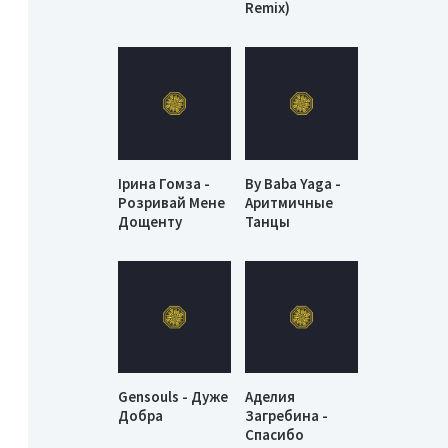
Remix)
Ірина Гомза -
By Baba Yaga -
Розривай Мене
Аритмичные
Дощенту
Танцы
Gensouls - Дуже
Аделия
Добра
Загребина -
Спасибо