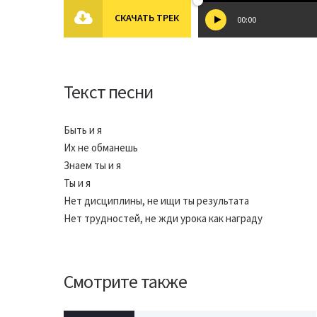
СКАЧАТЬ ТРЕК
00:00
Текст песни
Быть и я
Их не обманешь
Знаем ты и я
Ты и я
Нет дисциплины, не ищи ты результата
Нет трудностей, не жди урока как награду
Смотрите также