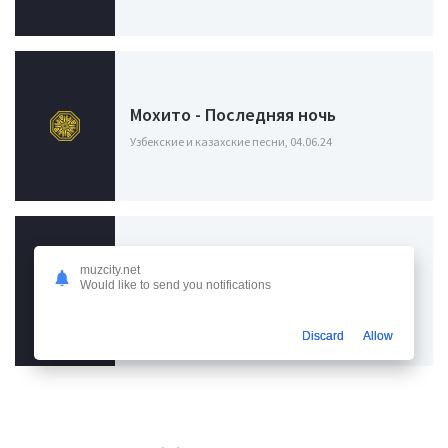
Мохито - Последняя ночь
Узбекские и казахские песни, 04.06.24
АКА, ШГШ - Последняя Любовь
muzcity.net
Would like to send you notifications
(cover)
Узбекские и казахские песни, 31.03.24
Discard
Allow