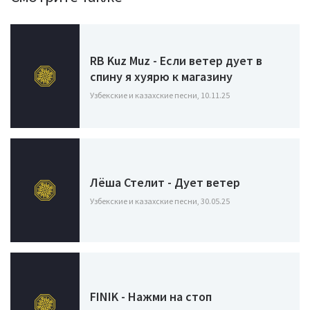
RB Kuz Muz - Если ветер дует в
спину я хуярю к магазину
Узбекские и казахские песни, 10.11.25
Лëша Стелит - Дует ветер
Узбекские и казахские песни, 30.05.25
FINIK - Нажми на стоп