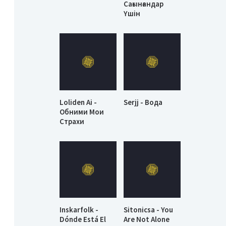
Сағынғандар
Үшін
Loliden Ai -
Serjj - Вода
Обними Мои
Страхи
Inskarfolk -
Sitonicsa - You
Dónde Está El
Are Not Alone