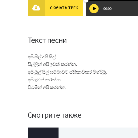
СКАЧАТЬ ТРЕК
00:00
Текст песни
අපි සිල් අපි සිල්
සිල්ලින් අපි ඉවත් කරන්න.
අපි මුල් සිල් සම්බාවට ස්සිකාවිකර මිශ්රිමු.
අපි ඉවත් කරන්න.
විටමින් අපි කරන්න.
Смотрите также