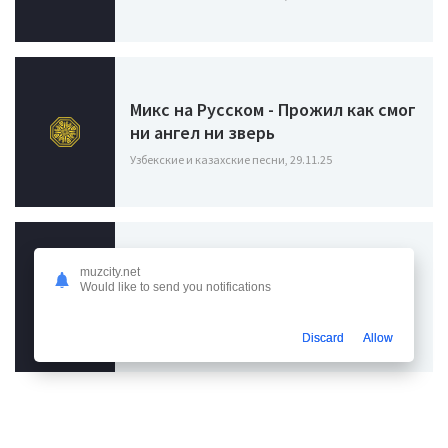
Микс на Русском - Прожил как смог
ни ангел ни зверь
Узбекские и казахские песни, 29.11.25
Miyagi, Mav-d, Ollane - В краях
muzcity.net
Would like to send you notifications
далеких сердца согреет
Узбекские и казахские песни, 16.08.24
Discard
Allow