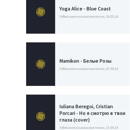
Yoga Alice - Blue Coast
Узбекские и казахские песни, 30.05.26
Mamikon - Белые Розы
Узбекские и казахские песни, 07.09.25
Iuliana Beregoi, Cristian
Porcari - Но я смотрю в твои
глаза (cover)
Узбекские и казахские песни, 13.04.24