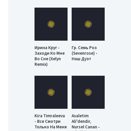
Ирина Круг -
Гр. Семь Роз
Заходи Ко Мне
(Sevenrose) -
Во Сне (Xelyn
Наш Дуэт
Remix)
Kira Timraleeva
Asaletim
- Все Смотри
Ali'dendir,
Только На Меня
Nursel Canan -