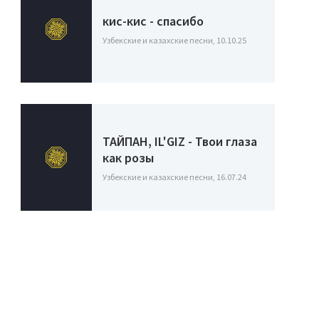
кис-кис - спасибо
Узбекские и казахские песни, 10.10.25
ТАЙПАН, IL'GIZ - Твои глаза
как розы
Узбекские и казахские песни, 16.07.24