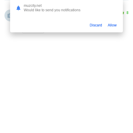
muzcity.net
Would like to send you notifications
Самат
Гости
16 июня 2024 19:46
8
Супер голос Аллах сохранит
Discard
Allow
Ответить