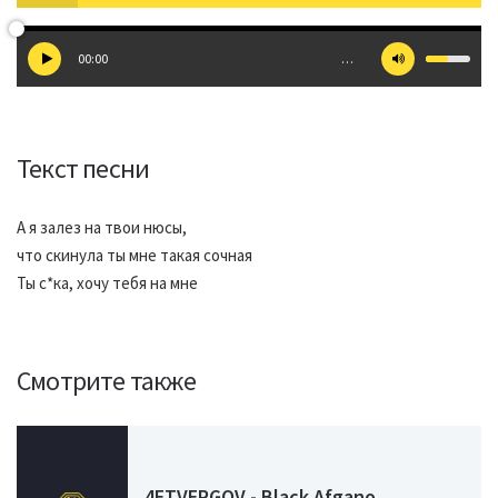
00:00
…
Текст песни
А я залез на твои нюсы,
что скинула ты мне такая сочная
Ты с*ка, хочу тебя на мне
Смотрите также
4ETVERGOV - Black Afgano