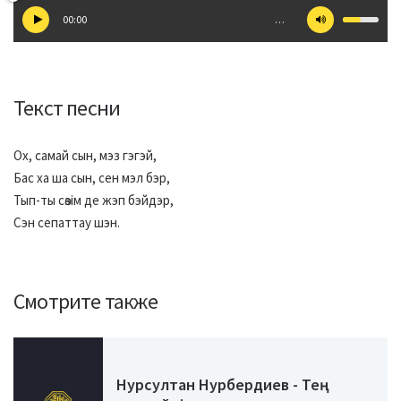
00:00
…
Текст песни
Ох, самай сын, мэз гэгэй,
Бас ха ша сын, сен мэл бэр,
Тып-ты сөзім де жэп бэйдэр,
Сэн сепаттау шэн.
Смотрите также
Нурсултан Нурбердиев - Тең