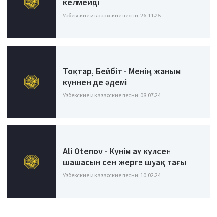
келмейді
Узбекские и казахские песни, 26.11.25
Тоқтар, Бейбіт - Менің жаным
күннен де әдемі
Узбекские и казахские песни, 08.07.24
Ali Otenov - Кунім ау кулсен
шашасын сен жерге шуақ тағы
Узбекские и казахские песни, 10.02.24