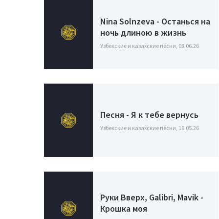
Nina Solnzeva - Останься на
ночь длиною в жизнь
Узбекские и казахские песни, 03.06.26
Песня - Я к тебе вернусь
Узбекские и казахские песни, 19.05.26
Руки Вверх, Galibri, Mavik -
Крошка моя