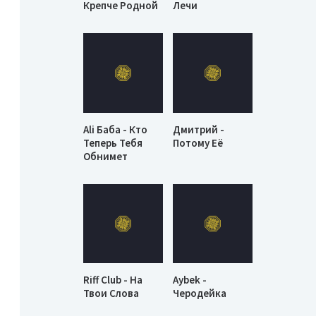
Крепче Родной
Лечи
Ali Баба - Кто
Дмитрий -
Теперь Тебя
Потому Её
Обнимет
Riff Club - На
Aybek -
Твои Слова
Черодейка