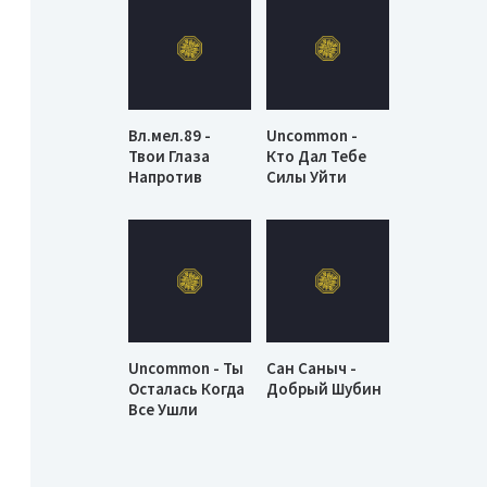
Вл.мел.89 -
Uncommon -
Твои Глаза
Кто Дал Тебе
Напротив
Силы Уйти
Uncommon - Ты
Сан Саныч -
Осталась Когда
Добрый Шубин
Все Ушли