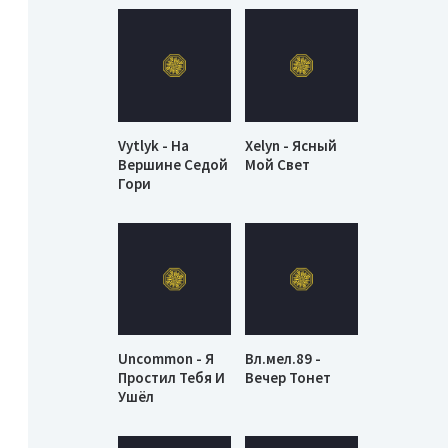
Vytlyk - На
Xelyn - Ясный
Вершине Седой
Мой Свет
Гори
Uncommon - Я
Вл.мел.89 -
Простил Тебя И
Вечер Тонет
Ушёл