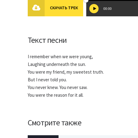
СКАЧАТЬ ТРЕК
00:00
Текст песни
I remember when we were young,
Laughing underneath the sun.
You were my friend, my sweetest truth.
But I never told you.
You never knew. You never saw.
You were the reason for it all.
Смотрите также