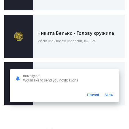
Никита Белько - Голову кружила
Узбекские и казахские песни, 10.10.24
Фогель, Амура - Не морочь мне
muzcity.net
Would like to send you notifications
голову
Узбекские и казахские песни / Фогель, 16.02.24
Discard
Allow