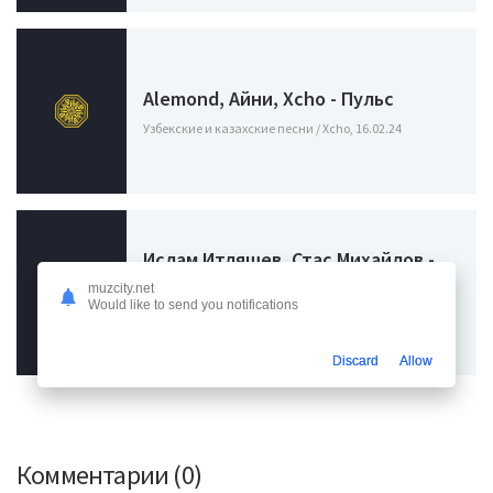
Alemond, Айни, Xcho - Пульс
Узбекские и казахские песни / Xcho, 16.02.24
Ислам Итляшев, Стас Михайлов -
Снег
muzcity.net
Would like to send you notifications
Узбекские и казахские песни / Ислам Итляшев,
22.01.24
Discard
Allow
Комментарии (0)