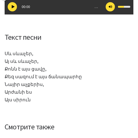
00:00
…
Текст песни
Սև սևաչեր,
Այ սև սևաչեր,
Քոնն է այս ցավը,
Քեզ սազում է այս ճանապարհը
Նայիր աչքերիս,
Արժանի ես
Այս սիրուն
Смотрите также