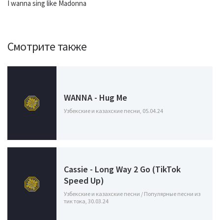
I wanna sing like Madonna
Смотрите также
WANNA - Hug Me
Узбекские и казахские песни, 05.04.24
Cassie - Long Way 2 Go (TikTok
Speed Up)
Узбекские и казахские песни / Популярные песни из
тик тока, 30.03.24