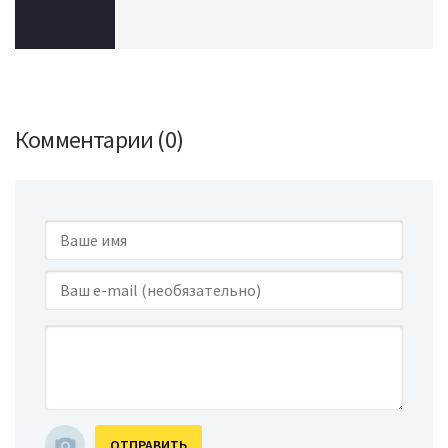
Комментарии (0)
ОТПРАВИТЬ