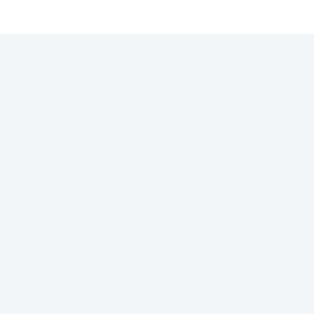
Популярные